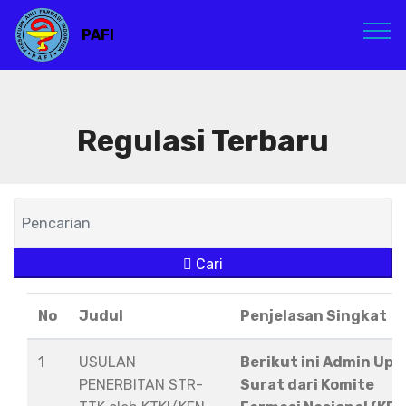
PAFI
Regulasi Terbaru
Cari
No
Judul
Penjelasan Singkat
1
USULAN
Berikut ini Admin Upl
PENERBITAN STR-
Surat dari Komite